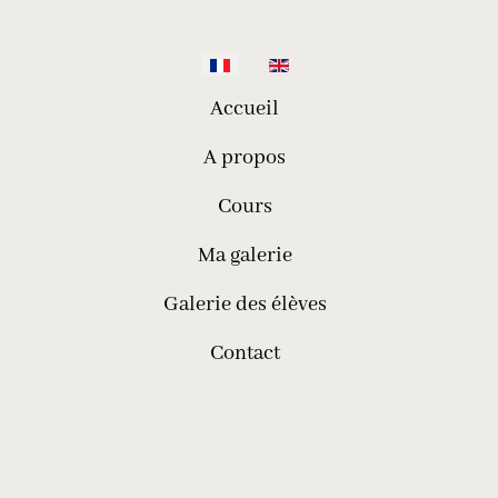
Sélectionnez votre langue
Accueil
A propos
Cours
Ma galerie
Galerie des élèves
Contact
telier de Broderie Pauline